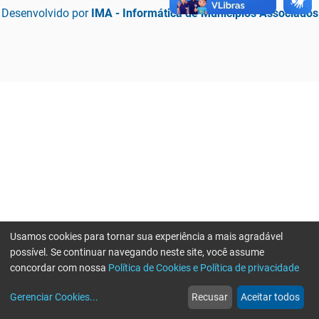
Desenvolvido por
IMA - Informática de Municípios Associados
Usamos cookies para tornar sua experiência a mais agradável
possível. Se continuar navegando neste site, você assume
concordar com nossa
Política de Cookies e Política de privacidade
home
build_circle
event
web
more_horiz
Erro ao enviar informações, por favor tente novamente
Gerenciar Cookies
...
Recusar
Aceitar todos
Início
Serviços
Eventos
Notícias
Mais