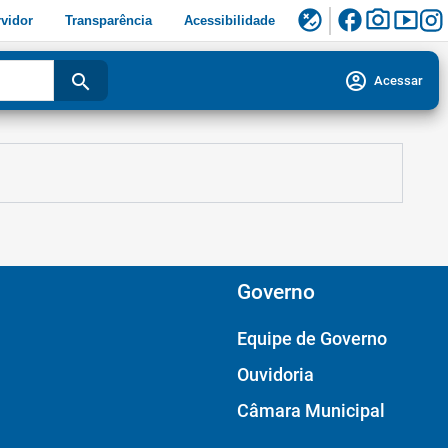
facebook
photo_camera
smart_display
flaky
vidor
Transparência
Acessibilidade
account_circle
search
Acessar
Governo
Equipe de Governo
Ouvidoria
Câmara Municipal