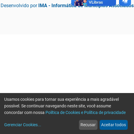
Desenvolvido por
IMA - Informática de Municípios Associados
Usamos cookies para tornar sua experiência a mais agradável
possível. Se continuar navegando neste site, você assume
concordar com nossa
Política de Cookies e Política de privacidade
home
build_circle
event
web
more_horiz
Erro ao enviar informações, por favor tente novamente
Gerenciar Cookies
...
Recusar
Aceitar todos
Início
Serviços
Eventos
Notícias
Mais