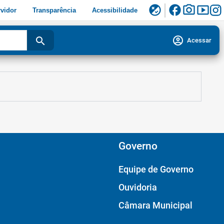
facebook
photo_camera
smart_display
flaky
vidor
Transparência
Acessibilidade
account_circle
search
Acessar
Governo
Equipe de Governo
Ouvidoria
Câmara Municipal