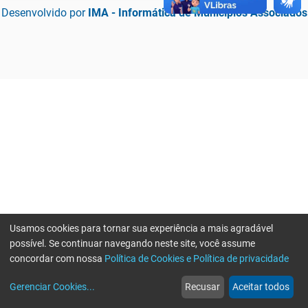
Desenvolvido por
IMA - Informática de Municípios Associados
Usamos cookies para tornar sua experiência a mais agradável
possível. Se continuar navegando neste site, você assume
concordar com nossa
Política de Cookies e Política de privacidade
home
build_circle
event
web
more_horiz
Erro ao enviar informações, por favor tente novamente
Gerenciar Cookies
...
Recusar
Aceitar todos
Início
Serviços
Eventos
Notícias
Mais