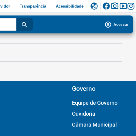
facebook
photo_camera
smart_display
flaky
vidor
Transparência
Acessibilidade
account_circle
search
Acessar
Governo
Equipe de Governo
Ouvidoria
Câmara Municipal