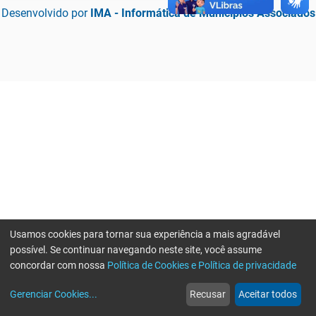
Desenvolvido por
IMA - Informática de Municípios Associados
Usamos cookies para tornar sua experiência a mais agradável
possível. Se continuar navegando neste site, você assume
concordar com nossa
Política de Cookies e Política de privacidade
home
build_circle
event
web
more_horiz
Erro ao enviar informações, por favor tente novamente
Gerenciar Cookies
...
Recusar
Aceitar todos
Início
Serviços
Eventos
Notícias
Mais