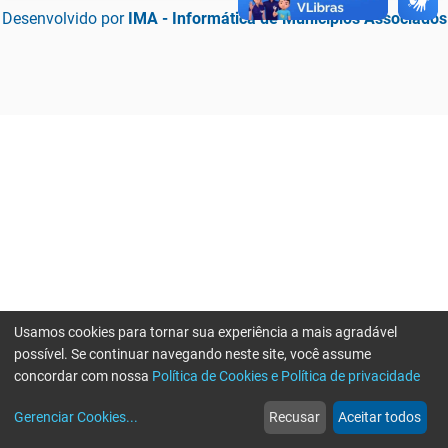
Desenvolvido por
IMA - Informática de Municípios Associados
Usamos cookies para tornar sua experiência a mais agradável
possível. Se continuar navegando neste site, você assume
concordar com nossa
Política de Cookies e Política de privacidade
home
build_circle
event
web
more_horiz
Erro ao enviar informações, por favor tente novamente
Gerenciar Cookies
...
Recusar
Aceitar todos
Início
Serviços
Eventos
Notícias
Mais