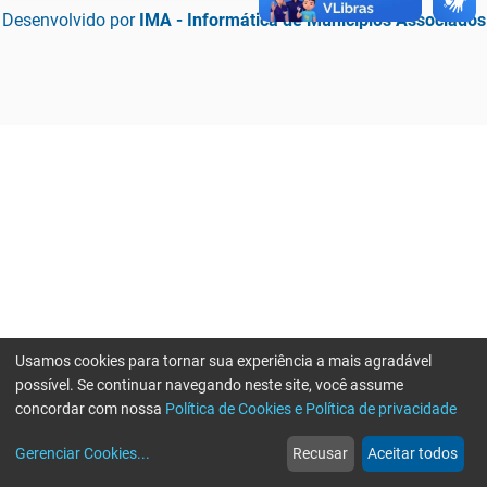
Desenvolvido por
IMA - Informática de Municípios Associados
Usamos cookies para tornar sua experiência a mais agradável
possível. Se continuar navegando neste site, você assume
concordar com nossa
Política de Cookies e Política de privacidade
home
build_circle
event
web
more_horiz
Erro ao enviar informações, por favor tente novamente
Gerenciar Cookies
...
Recusar
Aceitar todos
Início
Serviços
Eventos
Notícias
Mais