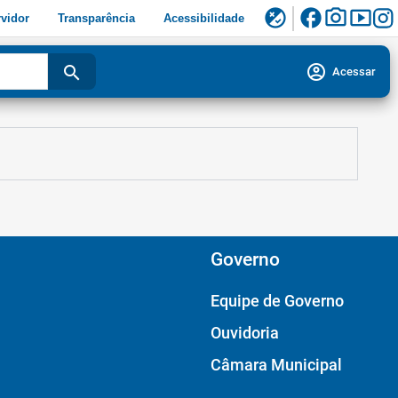
facebook
photo_camera
smart_display
flaky
vidor
Transparência
Acessibilidade
account_circle
search
Acessar
Governo
Equipe de Governo
Ouvidoria
Câmara Municipal