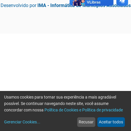
Desenvolvido por
IMA - Informática de Municípios Associados
Usamos cookies para tornar sua experiência a mais agradável
possível. Se continuar navegando neste site, você assume
concordar com nossa
Política de Cookies e Política de privacidade
home
build_circle
event
web
more_horiz
Erro ao enviar informações, por favor tente novamente
Gerenciar Cookies
...
Recusar
Aceitar todos
Início
Serviços
Eventos
Notícias
Mais