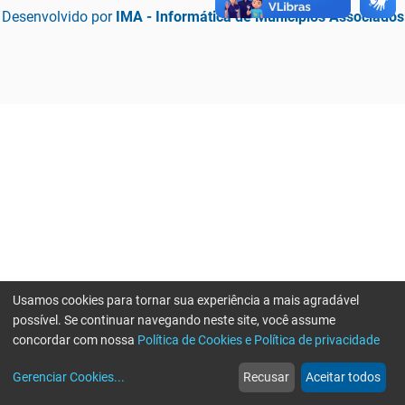
Desenvolvido por
IMA - Informática de Municípios Associados
Usamos cookies para tornar sua experiência a mais agradável
possível. Se continuar navegando neste site, você assume
concordar com nossa
Política de Cookies e Política de privacidade
home
build_circle
event
web
more_horiz
Erro ao enviar informações, por favor tente novamente
Gerenciar Cookies
...
Recusar
Aceitar todos
Início
Serviços
Eventos
Notícias
Mais