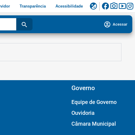
facebook
photo_camera
smart_display
flaky
vidor
Transparência
Acessibilidade
account_circle
search
Acessar
Governo
Equipe de Governo
Ouvidoria
Câmara Municipal