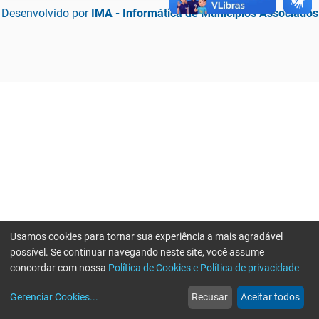
Desenvolvido por
IMA - Informática de Municípios Associados
Usamos cookies para tornar sua experiência a mais agradável
possível. Se continuar navegando neste site, você assume
concordar com nossa
Política de Cookies e Política de privacidade
home
build_circle
event
web
more_horiz
Erro ao enviar informações, por favor tente novamente
Gerenciar Cookies
...
Recusar
Aceitar todos
Início
Serviços
Eventos
Notícias
Mais