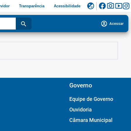
facebook
photo_camera
smart_display
flaky
vidor
Transparência
Acessibilidade
account_circle
search
Acessar
Governo
Equipe de Governo
Ouvidoria
Câmara Municipal