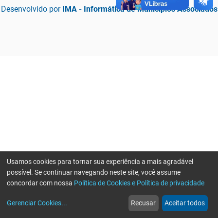
Desenvolvido por
IMA - Informática de Municípios Associados
Usamos cookies para tornar sua experiência a mais agradável
possível. Se continuar navegando neste site, você assume
concordar com nossa
Política de Cookies e Política de privacidade
home
build_circle
event
web
more_horiz
Erro ao enviar informações, por favor tente novamente
Gerenciar Cookies
...
Recusar
Aceitar todos
Início
Serviços
Eventos
Notícias
Mais