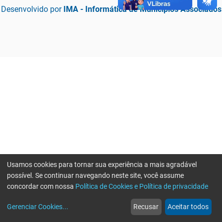
Desenvolvido por
IMA - Informática de Municípios Associados
Usamos cookies para tornar sua experiência a mais agradável
possível. Se continuar navegando neste site, você assume
concordar com nossa
Política de Cookies e Política de privacidade
home
build_circle
event
web
more_horiz
Erro ao enviar informações, por favor tente novamente
Gerenciar Cookies
...
Recusar
Aceitar todos
Início
Serviços
Eventos
Notícias
Mais