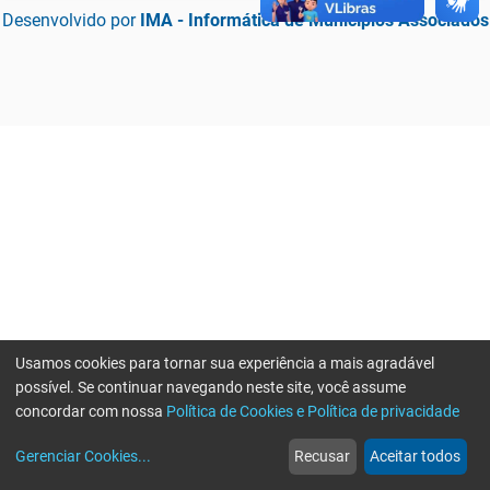
Desenvolvido por
IMA - Informática de Municípios Associados
Usamos cookies para tornar sua experiência a mais agradável
possível. Se continuar navegando neste site, você assume
concordar com nossa
Política de Cookies e Política de privacidade
home
build_circle
event
web
more_horiz
Erro ao enviar informações, por favor tente novamente
Gerenciar Cookies
...
Recusar
Aceitar todos
Início
Serviços
Eventos
Notícias
Mais