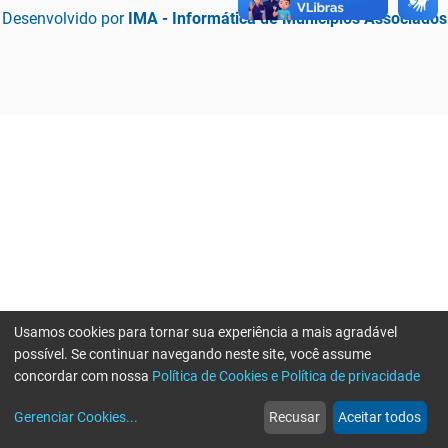
Desenvolvido por
IMA - Informática de Municípios Associados
Usamos cookies para tornar sua experiência a mais agradável
possível. Se continuar navegando neste site, você assume
concordar com nossa
Política de Cookies e Política de privacidade
home
build_circle
event
web
more_horiz
Erro ao enviar informações, por favor tente novamente
Gerenciar Cookies
...
Recusar
Aceitar todos
Início
Serviços
Eventos
Notícias
Mais