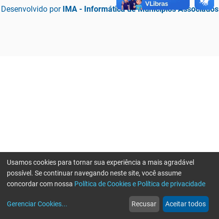
Desenvolvido por
IMA - Informática de Municípios Associados
Usamos cookies para tornar sua experiência a mais agradável
possível. Se continuar navegando neste site, você assume
concordar com nossa
Política de Cookies e Política de privacidade
home
build_circle
event
web
more_horiz
Erro ao enviar informações, por favor tente novamente
Gerenciar Cookies
...
Recusar
Aceitar todos
Início
Serviços
Eventos
Notícias
Mais