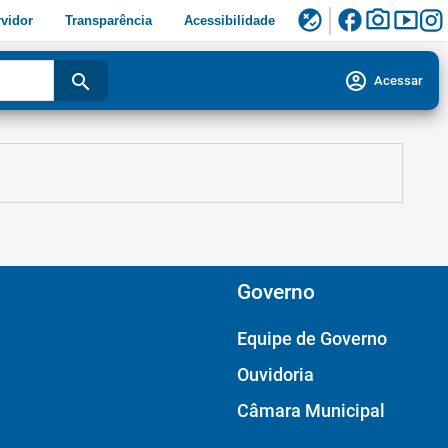
facebook
photo_camera
smart_display
flaky
vidor
Transparência
Acessibilidade
account_circle
search
Acessar
Governo
Equipe de Governo
Ouvidoria
Câmara Municipal