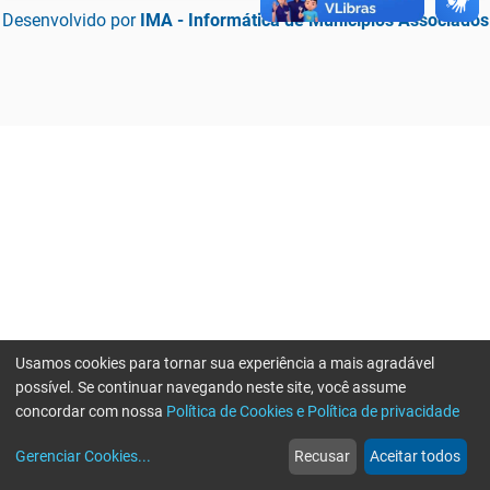
Desenvolvido por
IMA - Informática de Municípios Associados
Usamos cookies para tornar sua experiência a mais agradável
possível. Se continuar navegando neste site, você assume
concordar com nossa
Política de Cookies e Política de privacidade
home
build_circle
event
web
more_horiz
Erro ao enviar informações, por favor tente novamente
Gerenciar Cookies
...
Recusar
Aceitar todos
Início
Serviços
Eventos
Notícias
Mais