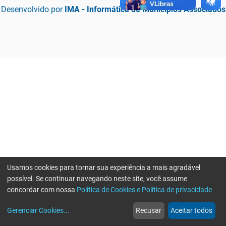
Desenvolvido por
IMA - Informática de Municípios Associados
Usamos cookies para tornar sua experiência a mais agradável
possível. Se continuar navegando neste site, você assume
concordar com nossa
Política de Cookies e Política de privacidade
home
build_circle
event
web
more_horiz
Erro ao enviar informações, por favor tente novamente
Gerenciar Cookies
...
Recusar
Aceitar todos
Início
Serviços
Eventos
Notícias
Mais