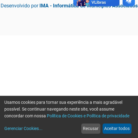
Desenvolvido por
IMA - Informática de Municípios Associados
Usamos cookies para tornar sua experiência a mais agradável
possível. Se continuar navegando neste site, você assume
concordar com nossa
Política de Cookies e Política de privacidade
home
build_circle
event
web
more_horiz
Erro ao enviar informações, por favor tente novamente
Gerenciar Cookies
...
Recusar
Aceitar todos
Início
Serviços
Eventos
Notícias
Mais