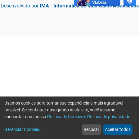
Desenvolvido por
IMA - Informática de Municípios Associados
Usamos cookies para tornar sua experiência a mais agradável
possível. Se continuar navegando neste site, você assume
concordar com nossa
Política de Cookies e Política de privacidade
home
build_circle
event
web
more_horiz
Erro ao enviar informações, por favor tente novamente
Gerenciar Cookies
...
Recusar
Aceitar todos
Início
Serviços
Eventos
Notícias
Mais