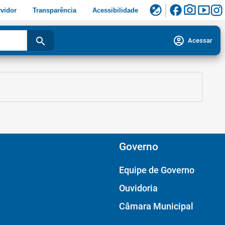
facebook
photo_camera
smart_display
flaky
vidor
Transparência
Acessibilidade
account_circle
search
Acessar
Governo
Equipe de Governo
Ouvidoria
Câmara Municipal