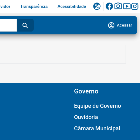
facebook
photo_camera
smart_display
flaky
vidor
Transparência
Acessibilidade
account_circle
search
Acessar
Governo
Equipe de Governo
Ouvidoria
Câmara Municipal