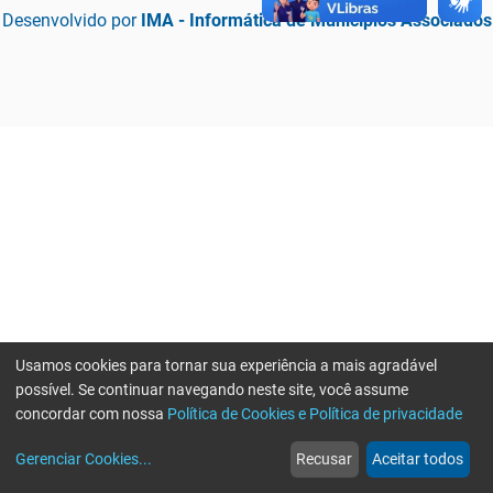
Desenvolvido por
IMA - Informática de Municípios Associados
Usamos cookies para tornar sua experiência a mais agradável
possível. Se continuar navegando neste site, você assume
concordar com nossa
Política de Cookies e Política de privacidade
home
build_circle
event
web
more_horiz
Erro ao enviar informações, por favor tente novamente
Gerenciar Cookies
...
Recusar
Aceitar todos
Início
Serviços
Eventos
Notícias
Mais