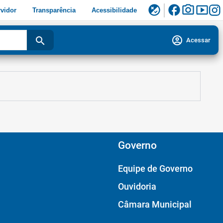
facebook
photo_camera
smart_display
flaky
vidor
Transparência
Acessibilidade
account_circle
search
Acessar
Governo
Equipe de Governo
Ouvidoria
Câmara Municipal