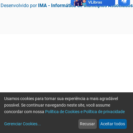
Desenvolvido por
IMA - Informática de Municípios Associados
Usamos cookies para tornar sua experiência a mais agradável
possível. Se continuar navegando neste site, você assume
concordar com nossa
Política de Cookies e Política de privacidade
home
build_circle
event
web
more_horiz
Erro ao enviar informações, por favor tente novamente
Gerenciar Cookies
...
Recusar
Aceitar todos
Início
Serviços
Eventos
Notícias
Mais