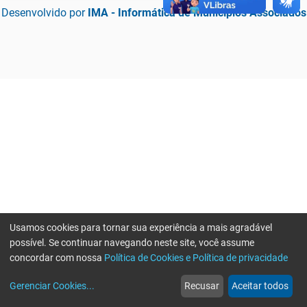
Desenvolvido por
IMA - Informática de Municípios Associados
Usamos cookies para tornar sua experiência a mais agradável
possível. Se continuar navegando neste site, você assume
concordar com nossa
Política de Cookies e Política de privacidade
home
build_circle
event
web
more_horiz
Erro ao enviar informações, por favor tente novamente
Gerenciar Cookies
...
Recusar
Aceitar todos
Início
Serviços
Eventos
Notícias
Mais