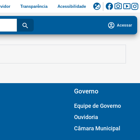
facebook
photo_camera
smart_display
flaky
vidor
Transparência
Acessibilidade
account_circle
search
Acessar
Governo
Equipe de Governo
Ouvidoria
Câmara Municipal