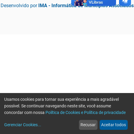
Desenvolvido por
IMA - Informática de Municípios Associados
Usamos cookies para tornar sua experiência a mais agradável
possível. Se continuar navegando neste site, você assume
concordar com nossa
Política de Cookies e Política de privacidade
home
build_circle
event
web
more_horiz
Erro ao enviar informações, por favor tente novamente
Gerenciar Cookies
...
Recusar
Aceitar todos
Início
Serviços
Eventos
Notícias
Mais