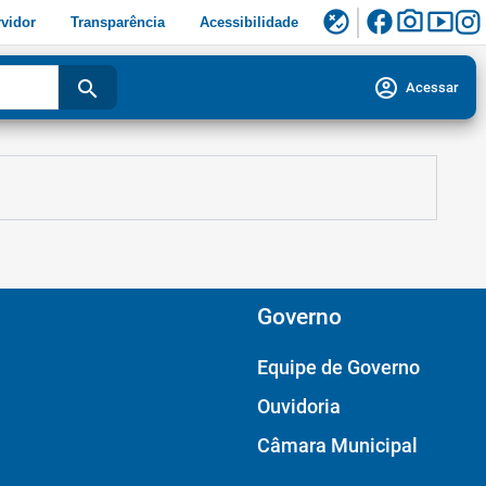
facebook
photo_camera
smart_display
flaky
vidor
Transparência
Acessibilidade
account_circle
search
Acessar
Governo
Equipe de Governo
Ouvidoria
Câmara Municipal