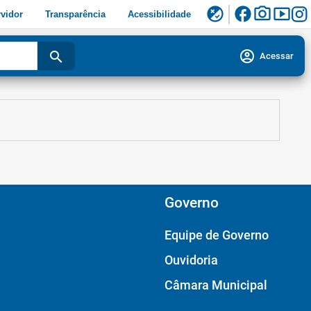
facebook
photo_camera
smart_display
flaky
vidor
Transparência
Acessibilidade
account_circle
search
Acessar
Governo
Equipe de Governo
Ouvidoria
Câmara Municipal