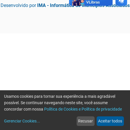
Desenvolvido por
IMA - Informática de Municípios Associados
Usamos cookies para tornar sua experiência a mais agradável
possível. Se continuar navegando neste site, você assume
concordar com nossa
Política de Cookies e Política de privacidade
home
build_circle
event
web
more_horiz
Erro ao enviar informações, por favor tente novamente
Gerenciar Cookies
...
Recusar
Aceitar todos
Início
Serviços
Eventos
Notícias
Mais