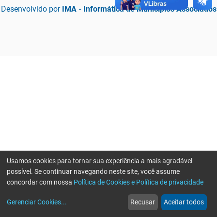
Desenvolvido por
IMA - Informática de Municípios Associados
Usamos cookies para tornar sua experiência a mais agradável
possível. Se continuar navegando neste site, você assume
concordar com nossa
Política de Cookies e Política de privacidade
home
build_circle
event
web
more_horiz
Erro ao enviar informações, por favor tente novamente
Gerenciar Cookies
...
Recusar
Aceitar todos
Início
Serviços
Eventos
Notícias
Mais