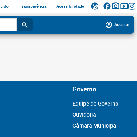
facebook
photo_camera
smart_display
flaky
vidor
Transparência
Acessibilidade
account_circle
search
Acessar
Governo
Equipe de Governo
Ouvidoria
Câmara Municipal