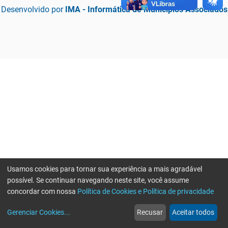
Desenvolvido por
IMA - Informática de Municípios Associados
Usamos cookies para tornar sua experiência a mais agradável
possível. Se continuar navegando neste site, você assume
concordar com nossa
Política de Cookies e Política de privacidade
home
build_circle
event
web
more_horiz
Erro ao enviar informações, por favor tente novamente
Gerenciar Cookies
...
Recusar
Aceitar todos
Início
Serviços
Eventos
Notícias
Mais