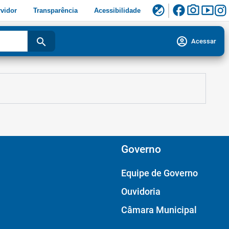
facebook
photo_camera
smart_display
flaky
vidor
Transparência
Acessibilidade
account_circle
search
Acessar
Governo
Equipe de Governo
Ouvidoria
Câmara Municipal