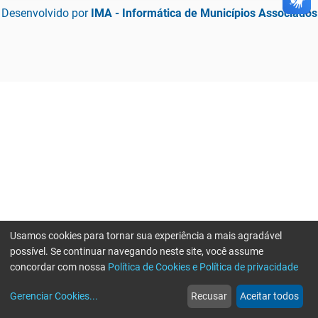
Desenvolvido por
IMA - Informática de Municípios Associados
Usamos cookies para tornar sua experiência a mais agradável
possível. Se continuar navegando neste site, você assume
concordar com nossa
Política de Cookies e Política de privacidade
home
build_circle
event
web
more_horiz
Gerenciar Cookies
...
Recusar
Aceitar todos
Início
Serviços
Eventos
Notícias
Mais