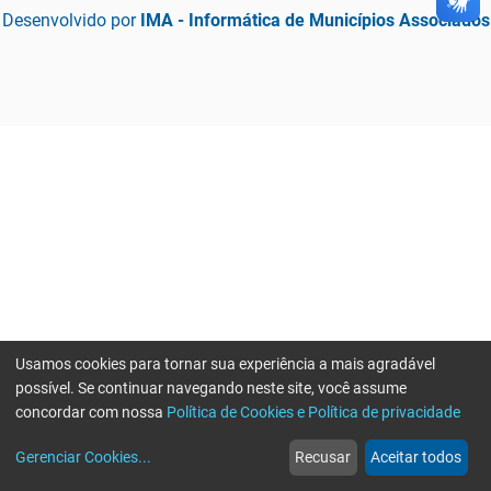
Desenvolvido por
IMA - Informática de Municípios Associados
Usamos cookies para tornar sua experiência a mais agradável
possível. Se continuar navegando neste site, você assume
concordar com nossa
Política de Cookies e Política de privacidade
home
build_circle
event
web
more_horiz
Gerenciar Cookies
...
Recusar
Aceitar todos
Início
Serviços
Eventos
Notícias
Mais