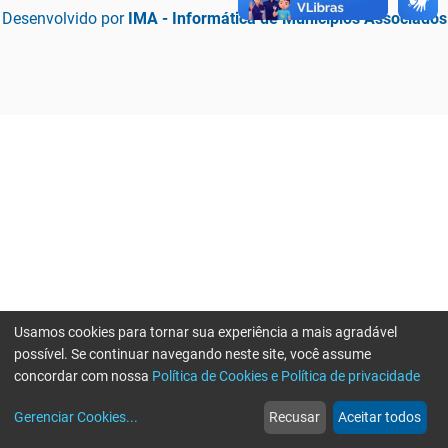
Desenvolvido por
IMA - Informática de Municípios Associados
Usamos cookies para tornar sua experiência a mais agradável
possível. Se continuar navegando neste site, você assume
concordar com nossa
Política de Cookies e Política de privacidade
home
build_circle
event
web
more_horiz
Erro ao enviar informações, por favor tente novamente
Gerenciar Cookies
...
Recusar
Aceitar todos
Início
Serviços
Eventos
Notícias
Mais