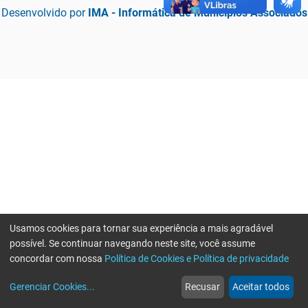
Desenvolvido por
IMA - Informática de Municípios Associados
Usamos cookies para tornar sua experiência a mais agradável
possível. Se continuar navegando neste site, você assume
concordar com nossa
Política de Cookies e Política de privacidade
home
build_circle
event
web
more_horiz
Erro ao enviar informações, por favor tente novamente
Gerenciar Cookies
...
Recusar
Aceitar todos
Início
Serviços
Eventos
Notícias
Mais