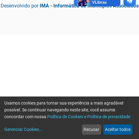
Desenvolvido por
IMA - Informática de Municípios Associados
Usamos cookies para tornar sua experiência a mais agradável
possível. Se continuar navegando neste site, você assume
concordar com nossa
Política de Cookies e Política de privacidade
home
build_circle
event
web
more_horiz
Erro ao enviar informações, por favor tente novamente
Gerenciar Cookies
...
Recusar
Aceitar todos
Início
Serviços
Eventos
Notícias
Mais