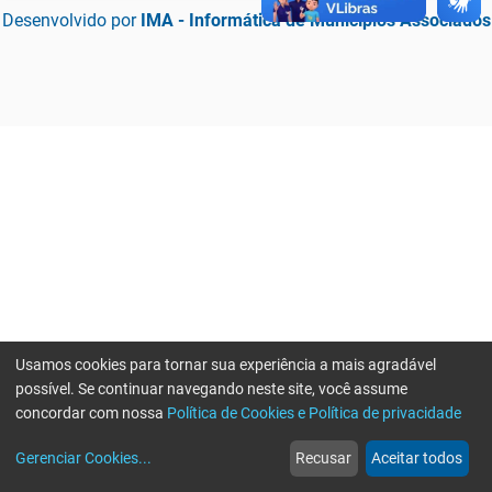
Desenvolvido por
IMA - Informática de Municípios Associados
Usamos cookies para tornar sua experiência a mais agradável
possível. Se continuar navegando neste site, você assume
concordar com nossa
Política de Cookies e Política de privacidade
home
build_circle
event
web
more_horiz
Erro ao enviar informações, por favor tente novamente
Gerenciar Cookies
...
Recusar
Aceitar todos
Início
Serviços
Eventos
Notícias
Mais