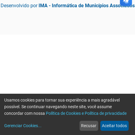
Desenvolvido por
IMA - Informática de Municípios Associados
Usamos cookies para tornar sua experiência a mais agradável
possível. Se continuar navegando neste site, você assume
concordar com nossa
Política de Cookies e Política de privacidade
home
build_circle
event
web
more_horiz
Erro ao enviar informações, por favor tente novamente
Gerenciar Cookies
...
Recusar
Aceitar todos
Início
Serviços
Eventos
Notícias
Mais