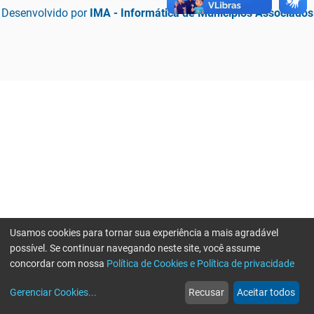
Desenvolvido por
IMA - Informática de Municípios Associados
Usamos cookies para tornar sua experiência a mais agradável
possível. Se continuar navegando neste site, você assume
concordar com nossa
Política de Cookies e Política de privacidade
home
build_circle
event
web
more_horiz
Erro ao enviar informações, por favor tente novamente
Gerenciar Cookies
...
Recusar
Aceitar todos
Início
Serviços
Eventos
Notícias
Mais