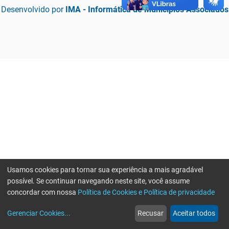
Desenvolvido por
IMA - Informática de Municípios Associados
Usamos cookies para tornar sua experiência a mais agradável
possível. Se continuar navegando neste site, você assume
concordar com nossa
Política de Cookies e Política de privacidade
home
build_circle
event
web
more_horiz
Erro ao enviar informações, por favor tente novamente
Gerenciar Cookies
...
Recusar
Aceitar todos
Início
Serviços
Eventos
Notícias
Mais