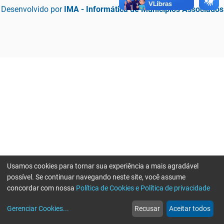
Desenvolvido por
IMA - Informática de Municípios Associados
Usamos cookies para tornar sua experiência a mais agradável
possível. Se continuar navegando neste site, você assume
concordar com nossa
Política de Cookies e Política de privacidade
home
build_circle
event
web
more_horiz
Erro ao enviar informações, por favor tente novamente
Gerenciar Cookies
...
Recusar
Aceitar todos
Início
Serviços
Eventos
Notícias
Mais